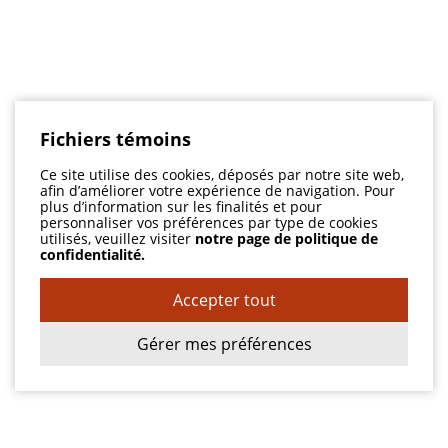
Fichiers témoins
Ce site utilise des cookies, déposés par notre site web,
afin d’améliorer votre expérience de navigation. Pour
plus d’information sur les finalités et pour
personnaliser vos préférences par type de cookies
utilisés, veuillez visiter
notre page de politique de
confidentialité.
Accepter tout
Gérer mes préférences
Adresse
1558, boul. St-Jean-Baptiste
Pointe-aux-Trembles QC H1B 4A4
T:
(514) 645-6342