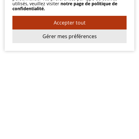
utilisés, veuillez visiter
notre page de politique de
confidentialité.
Accepter tout
Gérer mes préférences
Adresse
1558, boul. St-Jean-Baptiste
Pointe-aux-Trembles QC H1B 4A4
T:
(514) 645-6342
F:
(514) 645-6341
centredentairesjb@bellnet.ca
Heures d'ouverture
Lundi
09h00 à 17h00
Mardi
09h00 à 18h00
Mercredi
09h00 à 19h00
Jeudi
09h00 à 17h00