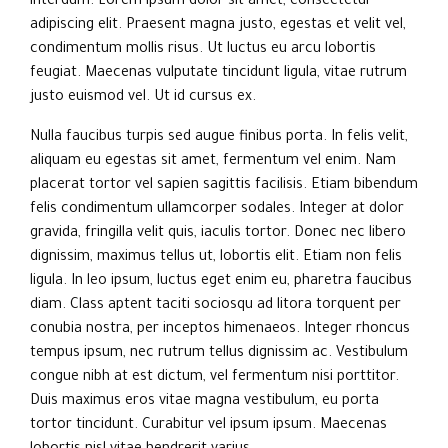
interdum. Lorem ipsum dolor sit amet, consectetur
adipiscing elit. Praesent magna justo, egestas et velit vel,
condimentum mollis risus. Ut luctus eu arcu lobortis
feugiat. Maecenas vulputate tincidunt ligula, vitae rutrum
justo euismod vel. Ut id cursus ex.
Nulla faucibus turpis sed augue finibus porta. In felis velit,
aliquam eu egestas sit amet, fermentum vel enim. Nam
placerat tortor vel sapien sagittis facilisis. Etiam bibendum
felis condimentum ullamcorper sodales. Integer at dolor
gravida, fringilla velit quis, iaculis tortor. Donec nec libero
dignissim, maximus tellus ut, lobortis elit. Etiam non felis
ligula. In leo ipsum, luctus eget enim eu, pharetra faucibus
diam. Class aptent taciti sociosqu ad litora torquent per
conubia nostra, per inceptos himenaeos. Integer rhoncus
tempus ipsum, nec rutrum tellus dignissim ac. Vestibulum
congue nibh at est dictum, vel fermentum nisi porttitor.
Duis maximus eros vitae magna vestibulum, eu porta
tortor tincidunt. Curabitur vel ipsum ipsum. Maecenas