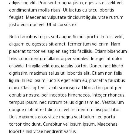
adipiscing elit. Praesent magna justo, egestas et velit vel,
condimentum mollis risus. Ut luctus eu arcu lobortis
feugiat. Maecenas vulputate tincidunt ligula, vitae rutrum
justo euismod vel. Ut id cursus ex.
Nulla faucibus turpis sed augue finibus porta. In felis velit,
aliquam eu egestas sit amet, fermentum vel enim. Nam
placerat tortor vel sapien sagittis facilisis. Etiam bibendum
felis condimentum ullamcorper sodales. Integer at dolor
gravida, fringilla velit quis, iaculis tortor. Donec nec libero
dignissim, maximus tellus ut, lobortis elit. Etiam non felis
ligula. In leo ipsum, luctus eget enim eu, pharetra faucibus
diam. Class aptent taciti sociosqu ad litora torquent per
conubia nostra, per inceptos himenaeos. Integer rhoncus
tempus ipsum, nec rutrum tellus dignissim ac. Vestibulum
congue nibh at est dictum, vel fermentum nisi porttitor.
Duis maximus eros vitae magna vestibulum, eu porta
tortor tincidunt. Curabitur vel ipsum ipsum. Maecenas
lobortis nisl vitae hendrerit varius.