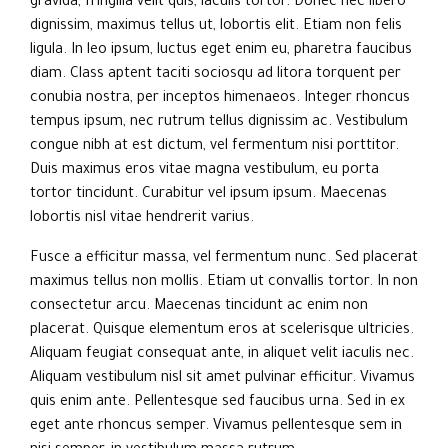
gravida, fringilla velit quis, iaculis tortor. Donec nec libero
dignissim, maximus tellus ut, lobortis elit. Etiam non felis
ligula. In leo ipsum, luctus eget enim eu, pharetra faucibus
diam. Class aptent taciti sociosqu ad litora torquent per
conubia nostra, per inceptos himenaeos. Integer rhoncus
tempus ipsum, nec rutrum tellus dignissim ac. Vestibulum
congue nibh at est dictum, vel fermentum nisi porttitor.
Duis maximus eros vitae magna vestibulum, eu porta
tortor tincidunt. Curabitur vel ipsum ipsum. Maecenas
lobortis nisl vitae hendrerit varius.
Fusce a efficitur massa, vel fermentum nunc. Sed placerat
maximus tellus non mollis. Etiam ut convallis tortor. In non
consectetur arcu. Maecenas tincidunt ac enim non
placerat. Quisque elementum eros at scelerisque ultricies.
Aliquam feugiat consequat ante, in aliquet velit iaculis nec.
Aliquam vestibulum nisl sit amet pulvinar efficitur. Vivamus
quis enim ante. Pellentesque sed faucibus urna. Sed in ex
eget ante rhoncus semper. Vivamus pellentesque sem in