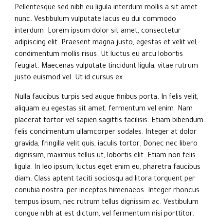
Pellentesque sed nibh eu ligula interdum mollis a sit amet
nunc. Vestibulum vulputate lacus eu dui commodo
interdum. Lorem ipsum dolor sit amet, consectetur
adipiscing elit. Praesent magna justo, egestas et velit vel,
condimentum mollis risus. Ut luctus eu arcu lobortis
feugiat. Maecenas vulputate tincidunt ligula, vitae rutrum
justo euismod vel. Ut id cursus ex.
Nulla faucibus turpis sed augue finibus porta. In felis velit,
aliquam eu egestas sit amet, fermentum vel enim. Nam
placerat tortor vel sapien sagittis facilisis. Etiam bibendum
felis condimentum ullamcorper sodales. Integer at dolor
gravida, fringilla velit quis, iaculis tortor. Donec nec libero
dignissim, maximus tellus ut, lobortis elit. Etiam non felis
ligula. In leo ipsum, luctus eget enim eu, pharetra faucibus
diam. Class aptent taciti sociosqu ad litora torquent per
conubia nostra, per inceptos himenaeos. Integer rhoncus
tempus ipsum, nec rutrum tellus dignissim ac. Vestibulum
congue nibh at est dictum, vel fermentum nisi porttitor.