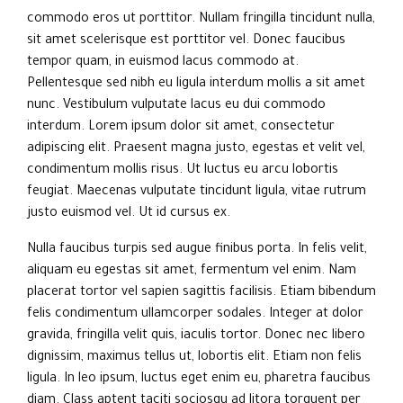
commodo eros ut porttitor. Nullam fringilla tincidunt nulla,
sit amet scelerisque est porttitor vel. Donec faucibus
tempor quam, in euismod lacus commodo at.
Pellentesque sed nibh eu ligula interdum mollis a sit amet
nunc. Vestibulum vulputate lacus eu dui commodo
interdum. Lorem ipsum dolor sit amet, consectetur
adipiscing elit. Praesent magna justo, egestas et velit vel,
condimentum mollis risus. Ut luctus eu arcu lobortis
feugiat. Maecenas vulputate tincidunt ligula, vitae rutrum
justo euismod vel. Ut id cursus ex.
Nulla faucibus turpis sed augue finibus porta. In felis velit,
aliquam eu egestas sit amet, fermentum vel enim. Nam
placerat tortor vel sapien sagittis facilisis. Etiam bibendum
felis condimentum ullamcorper sodales. Integer at dolor
gravida, fringilla velit quis, iaculis tortor. Donec nec libero
dignissim, maximus tellus ut, lobortis elit. Etiam non felis
ligula. In leo ipsum, luctus eget enim eu, pharetra faucibus
diam. Class aptent taciti sociosqu ad litora torquent per