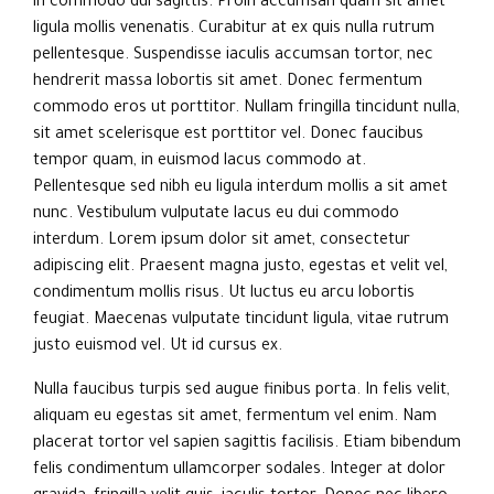
in commodo dui sagittis. Proin accumsan quam sit amet
ligula mollis venenatis. Curabitur at ex quis nulla rutrum
pellentesque. Suspendisse iaculis accumsan tortor, nec
hendrerit massa lobortis sit amet. Donec fermentum
commodo eros ut porttitor. Nullam fringilla tincidunt nulla,
sit amet scelerisque est porttitor vel. Donec faucibus
tempor quam, in euismod lacus commodo at.
Pellentesque sed nibh eu ligula interdum mollis a sit amet
nunc. Vestibulum vulputate lacus eu dui commodo
interdum. Lorem ipsum dolor sit amet, consectetur
adipiscing elit. Praesent magna justo, egestas et velit vel,
condimentum mollis risus. Ut luctus eu arcu lobortis
feugiat. Maecenas vulputate tincidunt ligula, vitae rutrum
justo euismod vel. Ut id cursus ex.
Nulla faucibus turpis sed augue finibus porta. In felis velit,
aliquam eu egestas sit amet, fermentum vel enim. Nam
placerat tortor vel sapien sagittis facilisis. Etiam bibendum
felis condimentum ullamcorper sodales. Integer at dolor