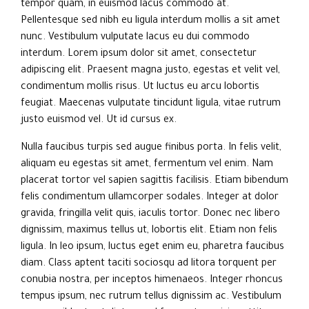
tempor quam, in euismod lacus commodo at.
Pellentesque sed nibh eu ligula interdum mollis a sit amet
nunc. Vestibulum vulputate lacus eu dui commodo
interdum. Lorem ipsum dolor sit amet, consectetur
adipiscing elit. Praesent magna justo, egestas et velit vel,
condimentum mollis risus. Ut luctus eu arcu lobortis
feugiat. Maecenas vulputate tincidunt ligula, vitae rutrum
justo euismod vel. Ut id cursus ex.
Nulla faucibus turpis sed augue finibus porta. In felis velit,
aliquam eu egestas sit amet, fermentum vel enim. Nam
placerat tortor vel sapien sagittis facilisis. Etiam bibendum
felis condimentum ullamcorper sodales. Integer at dolor
gravida, fringilla velit quis, iaculis tortor. Donec nec libero
dignissim, maximus tellus ut, lobortis elit. Etiam non felis
ligula. In leo ipsum, luctus eget enim eu, pharetra faucibus
diam. Class aptent taciti sociosqu ad litora torquent per
conubia nostra, per inceptos himenaeos. Integer rhoncus
tempus ipsum, nec rutrum tellus dignissim ac. Vestibulum