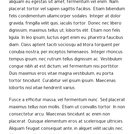
aliquam eu egestas sit amet, fermentum vel enim. Nam
placerat tortor vel sapien sagittis facilisis. Etiam bibendum
felis condimentum ullamcorper sodales. Integer at dolor
gravida, fringilla velit quis, iaculis tortor. Donec nec libero
dignissim, maximus tellus ut, lobortis elit. Etiam non felis
ligula. In leo ipsum, luctus eget enim eu, pharetra faucibus
diam. Class aptent taciti sociosqu ad litora torquent per
conubia nostra, per inceptos himenaeos. Integer rhoncus
tempus ipsum, nec rutrum tellus dignissim ac. Vestibulum
congue nibh at est dictum, vel fermentum nisi porttitor.
Duis maximus eros vitae magna vestibulum, eu porta
tortor tincidunt. Curabitur vel ipsum ipsum. Maecenas
lobortis nisl vitae hendrerit varius.
Fusce a efficitur massa, vel fermentum nunc. Sed placerat
maximus tellus non mollis. Etiam ut convallis tortor. In non
consectetur arcu. Maecenas tincidunt ac enim non
placerat. Quisque elementum eros at scelerisque ultricies.
Aliquam feugiat consequat ante, in aliquet velit iaculis nec.