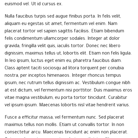
euismod vel. Ut id cursus ex.
Nulla faucibus turpis sed augue finibus porta. In felis velit,
aliquam eu egestas sit amet, fermentum vel enim. Nam
placerat tortor vel sapien sagittis facilisis. Etiam bibendum
felis condimentum ullamcorper sodales. Integer at dolor
gravida, fringilla velit quis, iaculis tortor. Donec nec libero
dignissim, maximus tellus ut, lobortis elit. Etiam non felis ligula.
In leo ipsum, luctus eget enim eu, pharetra faucibus diam.
Class aptent taciti sociosqu ad litora torquent per conubia
nostra, per inceptos himenaeos. Integer rhoncus tempus
ipsum, nec rutrum tellus dignissim ac. Vestibulum congue nibh
at est dictum, vel fermentum nisi porttitor. Duis maximus eros
vitae magna vestibulum, eu porta tortor tincidunt. Curabitur
vel ipsum ipsum. Maecenas lobortis nisl vitae hendrerit varius.
Fusce a efficitur massa, vel fermentum nunc. Sed placerat
maximus tellus non mollis. Etiam ut convallis tortor. In non
consectetur arcu. Maecenas tincidunt ac enim non placerat.