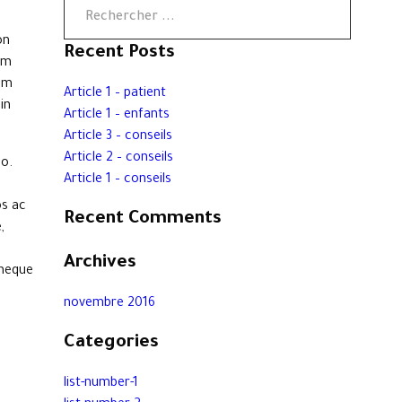
on
Recent Posts
am
nim
Article 1 – patient
in
Article 1 – enfants
Article 3 – conseils
Article 2 – conseils
do.
Article 1 – conseils
os ac
Recent Comments
,
Archives
 neque
novembre 2016
Categories
list-number-1