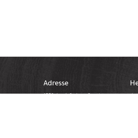
Adresse
He
1558, boul. St-Jean-Baptiste
Lu
Ma
Pointe-aux-Trembles QC H1B
Me
4A4
Je
T:
(514) 645-6342
Ve
F:
(514) 645-6341
Sa