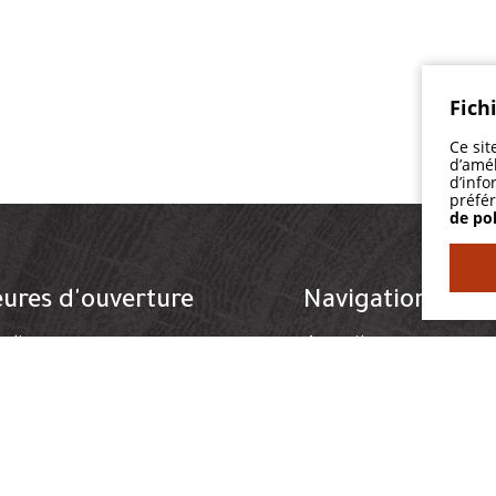
Fich
Ce sit
d’amél
d’info
préfér
de pol
ures d'ouverture
Navigation
ndi
Accueil
09h00 à 17h00
rdi
Services
09h00 à 18h00
rcredi
09h00 à 19h00
Clinique
udi
09h00 à 17h00
Équipe
ndredi
Fermé
Informations
medi
Fermé
Nous joindre