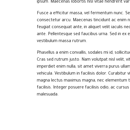
ipsum. Maecenas lobortis nisl vitae hendrerit var
Fusce a efficitur massa, vel fermentum nunc. Sed
consectetur arcu. Maecenas tincidunt ac enim no
feugiat consequat ante, in aliquet velit iaculis n
ante. Pellentesque sed faucibus urna. Sed in ex 
vestibulum massa rutrum.
Phasellus a enim convallis, sodales mi id, solli
Cras sed rutrum justo. Nam volutpat nisl velit, 
imperdiet enim nulla, sit amet viverra purus ulla
vehicula. Vestibulum in facilisis dolor. Curabitu
magna lectus maximus magna, nec elementum tell
facilisis. Integer posuere facilisis odio, ac curs
malesuada.