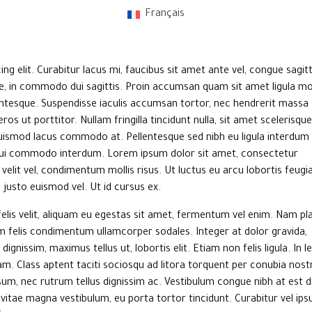
Français
ERVICES
ÉQUIPE
CLINIQUE
INFORMATIONS
NOUS JOINDRE
g elit. Curabitur lacus mi, faucibus sit amet ante vel, congue sagitt
tie, in commodo dui sagittis. Proin accumsan quam sit amet ligula mol
lentesque. Suspendisse iaculis accumsan tortor, nec hendrerit massa
ut porttitor. Nullam fringilla tincidunt nulla, sit amet scelerisque
uismod lacus commodo at. Pellentesque sed nibh eu ligula interdum 
 dui commodo interdum. Lorem ipsum dolor sit amet, consectetur
velit vel, condimentum mollis risus. Ut luctus eu arcu lobortis feugia
 justo euismod vel. Ut id cursus ex.
 felis velit, aliquam eu egestas sit amet, fermentum vel enim. Nam pl
dum felis condimentum ullamcorper sodales. Integer at dolor gravida,
o dignissim, maximus tellus ut, lobortis elit. Etiam non felis ligula. In l
am. Class aptent taciti sociosqu ad litora torquent per conubia nost
m, nec rutrum tellus dignissim ac. Vestibulum congue nibh at est d
vitae magna vestibulum, eu porta tortor tincidunt. Curabitur vel ip