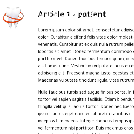
Article 1 – patient
ACCUEIL
S
Lorem ipsum dolor sit amet, consectetur adipiscin
dolor. Curabitur eleifend felis vitae dolor moles
venenatis. Curabitur at ex quis nulla rutrum pel
lobortis sit amet. Donec fermentum commodo eros 
porttitor vel. Donec faucibus tempor quam, in e
a sit amet nunc. Vestibulum vulputate lacus eu
adipiscing elit. Praesent magna justo, egestas et 
Maecenas vulputate tincidunt ligula, vitae rutrum
Nulla faucibus turpis sed augue finibus porta. In
tortor vel sapien sagittis facilisis. Etiam biben
fringilla velit quis, iaculis tortor. Donec nec liber
ipsum, luctus eget enim eu, pharetra faucibus di
inceptos himenaeos. Integer rhoncus tempus ipsu
vel fermentum nisi porttitor. Duis maximus eros 