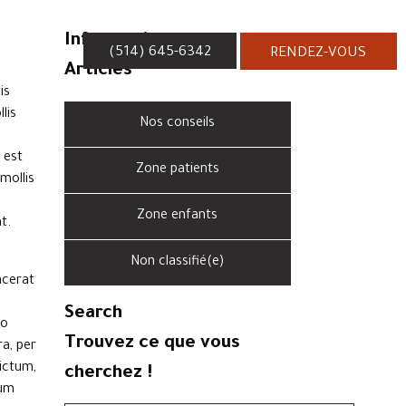
Informations
(514) 645-6342
RENDEZ-VOUS
Articles
is
lis
Nos conseils
 est
Zone patients
mollis
Zone enfants
t.
Non classifié(e)
acerat
Search
eo
Trouvez ce que vous
ra, per
ictum,
cherchez !
sum