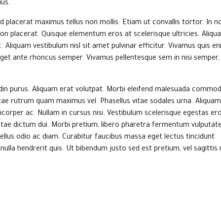
ius.
 placerat maximus tellus non mollis. Etiam ut convallis tortor. In n
n placerat. Quisque elementum eros at scelerisque ultricies. Aliqu
ec. Aliquam vestibulum nisl sit amet pulvinar efficitur. Vivamus quis e
eget ante rhoncus semper. Vivamus pellentesque sem in nisi semper, 
citudin purus. Aliquam erat volutpat. Morbi eleifend malesuada commo
vitae rutrum quam maximus vel. Phasellus vitae sodales urna. Aliquam
mcorper ac. Nullam in cursus nisi. Vestibulum scelerisque egestas er
r vitae dictum dui. Morbi pretium, libero pharetra fermentum vulputate
us odio ac diam. Curabitur faucibus massa eget lectus tincidunt
us nulla hendrerit quis. Ut bibendum justo sed est pretium, vel sagittis